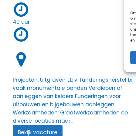
Om 
om 
40 uur
st
uni
toe
en
Projecten: Uitgraven t.b.v. funderingsherstel bij
vaak monumentale panden Verdiepen of
aanleggen van kelders Funderingen voor
uitbouwen en bijgebouwen aanleggen
Werkzaamheden: Graafwerkzaamheden op
diverse locaties maar...
Bekijk vacature