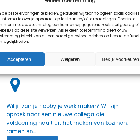
Beheer toestemming
de beste ervaringen te bieden, gebruiken wij technologieën zoals cookies
informatie over je apparaat op te slaan en/of te raadplegen. Door in te
Amsterdam en omstreken
emmen met deze technologieën kunnen wij gegevens zoals surfgedrag of
eke ID's op deze site verwerken. Als je geen toestemming geeft of uw
stemming intrekt, kan dit een nadelige invloed hebben op bepaalde funct
 mogelijkheden.
Fulltime
Accepteren
Weigeren
Bekijk voorkeuren
Wil jij van je hobby je werk maken? Wij zijn
opzoek naar een nieuwe collega die
voldoening haalt uit het maken van kozijnen,
ramen en...