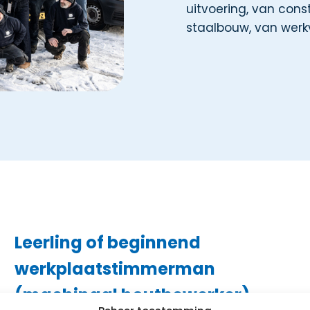
uitvoering, van cons
staalbouw, van werkv
Leerling of beginnend
werkplaatstimmerman
(machinaal houtbewerker)