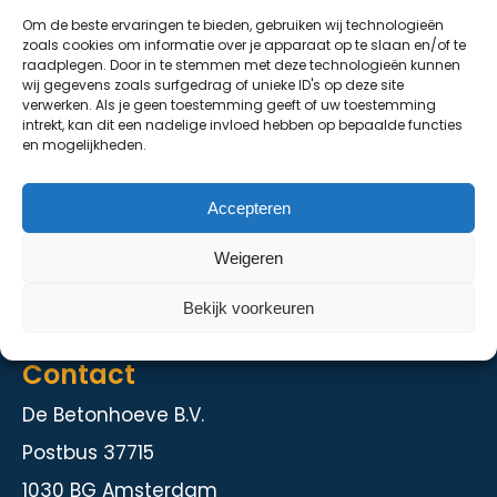
Om de beste ervaringen te bieden, gebruiken wij technologieën
De Grondhoeve
zoals cookies om informatie over je apparaat op te slaan en/of te
raadplegen. Door in te stemmen met deze technologieën kunnen
Over ons
wij gegevens zoals surfgedrag of unieke ID's op deze site
verwerken. Als je geen toestemming geeft of uw toestemming
Contact
intrekt, kan dit een nadelige invloed hebben op bepaalde functies
en mogelijkheden.
Diensten
Accepteren
Kelder en staalbouw
Weigeren
Herstelmethodieken
Intranet
Bekijk voorkeuren
Contact
De Betonhoeve B.V.
Postbus 37715
1030 BG Amsterdam