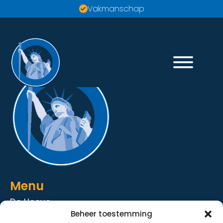
Vakmanschap
Menu
De Hoeve
Beheer toestemming
De Strandhoeve