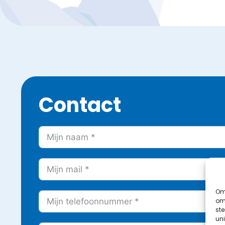
Contact
Om 
om 
st
uni