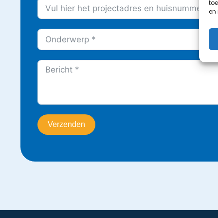
toe
en
Verzenden