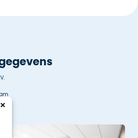
tgegevens
V.
dam
8