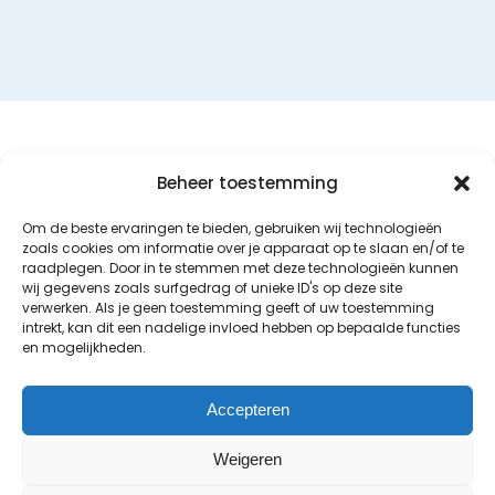
Beheer toestemming
Ons bedrijf in beeld
Om de beste ervaringen te bieden, gebruiken wij technologieën
zoals cookies om informatie over je apparaat op te slaan en/of te
raadplegen. Door in te stemmen met deze technologieën kunnen
wij gegevens zoals surfgedrag of unieke ID's op deze site
verwerken. Als je geen toestemming geeft of uw toestemming
intrekt, kan dit een nadelige invloed hebben op bepaalde functies
en mogelijkheden.
Accepteren
Weigeren