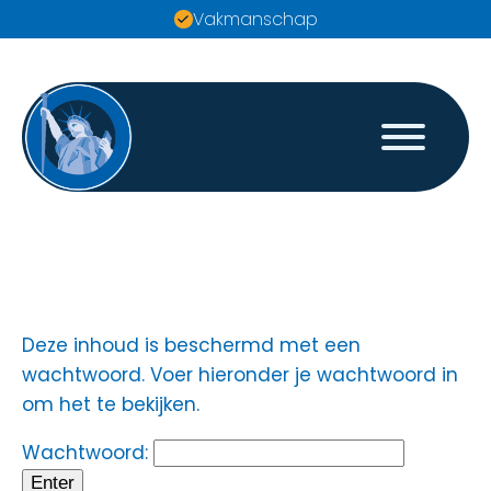
Vakmanschap
Deze inhoud is beschermd met een
wachtwoord. Voer hieronder je wachtwoord in
om het te bekijken.
Wachtwoord: