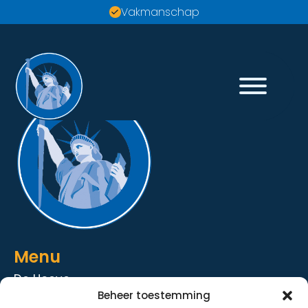
Vakmanschap
Menu
De Hoeve
Beheer toestemming
De Strandhoeve