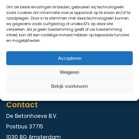
Om de beste ervaringen te bieden, gebruiken wij technologieën
De Grondhoeve
zoals cookies om informatie over je apparaat op te slaan en/of te
raadplegen. Door in te stemmen met deze technologieën kunnen
Over ons
wij gegevens zoals surfgedrag of unieke ID's op deze site
verwerken. Als je geen toestemming geeft of uw toestemming
Contact
intrekt, kan dit een nadelige invloed hebben op bepaalde functies
en mogelijkheden.
Diensten
Accepteren
Kelder en staalbouw
Weigeren
Herstelmethodieken
Intranet
Bekijk voorkeuren
Contact
De Betonhoeve B.V.
Postbus 37715
1030 BG Amsterdam