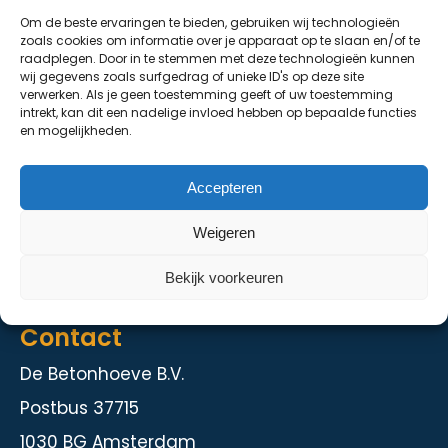
Om de beste ervaringen te bieden, gebruiken wij technologieën
De Grondhoeve
zoals cookies om informatie over je apparaat op te slaan en/of te
raadplegen. Door in te stemmen met deze technologieën kunnen
Over ons
wij gegevens zoals surfgedrag of unieke ID's op deze site
verwerken. Als je geen toestemming geeft of uw toestemming
Contact
intrekt, kan dit een nadelige invloed hebben op bepaalde functies
en mogelijkheden.
Diensten
Accepteren
Kelder en staalbouw
Weigeren
Herstelmethodieken
Intranet
Bekijk voorkeuren
Contact
De Betonhoeve B.V.
Postbus 37715
1030 BG Amsterdam