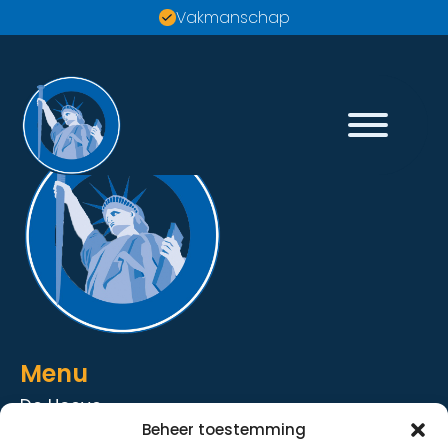
Vakmanschap
Menu
De Hoeve
Beheer toestemming
De Strandhoeve