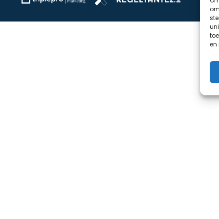
Om 
om 
st
uni
toe
en