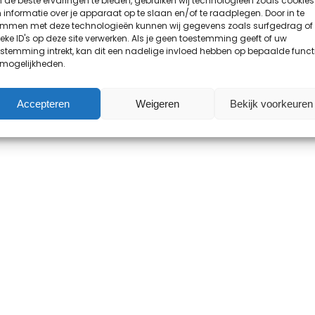
de beste ervaringen te bieden, gebruiken wij technologieën zoals cookies
informatie over je apparaat op te slaan en/of te raadplegen. Door in te
emmen met deze technologieën kunnen wij gegevens zoals surfgedrag of
eke ID's op deze site verwerken. Als je geen toestemming geeft of uw
stemming intrekt, kan dit een nadelige invloed hebben op bepaalde funct
 mogelijkheden.
Accepteren
Weigeren
Bekijk voorkeuren