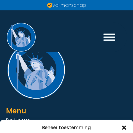
Vakmanschap
Menu
De Hoeve
Beheer toestemming
De Strandhoeve