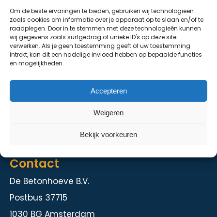
Om de beste ervaringen te bieden, gebruiken wij technologieën
De Grondhoeve
zoals cookies om informatie over je apparaat op te slaan en/of te
raadplegen. Door in te stemmen met deze technologieën kunnen
Over ons
wij gegevens zoals surfgedrag of unieke ID's op deze site
verwerken. Als je geen toestemming geeft of uw toestemming
Contact
intrekt, kan dit een nadelige invloed hebben op bepaalde functies
en mogelijkheden.
Diensten
Accepteren
Kelder en staalbouw
Weigeren
Herstelmethodieken
Intranet
Bekijk voorkeuren
Contact
De Betonhoeve B.V.
Postbus 37715
1030 BG Amsterdam