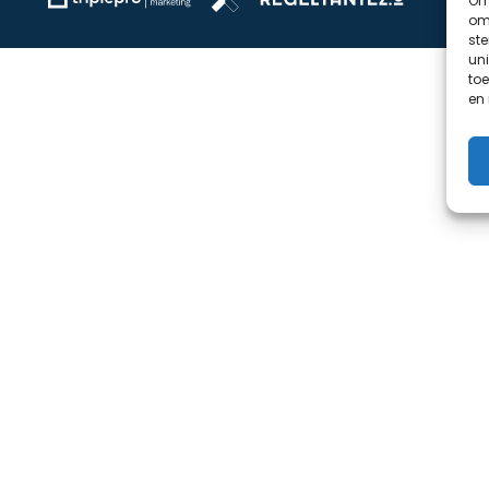
Om 
om 
st
uni
toe
en