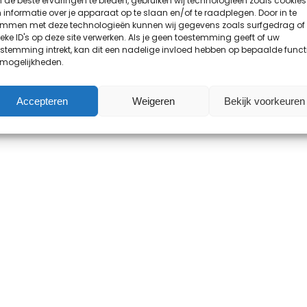
de beste ervaringen te bieden, gebruiken wij technologieën zoals cookies
informatie over je apparaat op te slaan en/of te raadplegen. Door in te
emmen met deze technologieën kunnen wij gegevens zoals surfgedrag of
eke ID's op deze site verwerken. Als je geen toestemming geeft of uw
stemming intrekt, kan dit een nadelige invloed hebben op bepaalde funct
 mogelijkheden.
Accepteren
Weigeren
Bekijk voorkeuren