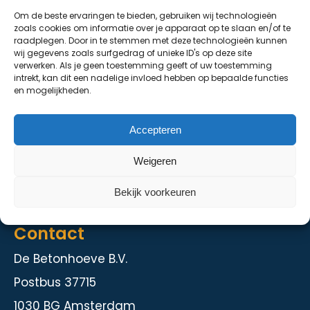
Om de beste ervaringen te bieden, gebruiken wij technologieën
De Grondhoeve
zoals cookies om informatie over je apparaat op te slaan en/of te
raadplegen. Door in te stemmen met deze technologieën kunnen
Over ons
wij gegevens zoals surfgedrag of unieke ID's op deze site
verwerken. Als je geen toestemming geeft of uw toestemming
Contact
intrekt, kan dit een nadelige invloed hebben op bepaalde functies
en mogelijkheden.
Diensten
Accepteren
Kelder en staalbouw
Weigeren
Herstelmethodieken
Intranet
Bekijk voorkeuren
Contact
De Betonhoeve B.V.
Postbus 37715
1030 BG Amsterdam