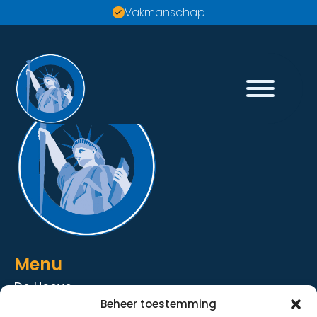
Vakmanschap
Menu
De Hoeve
Beheer toestemming
De Strandhoeve