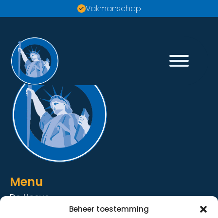
Vakmanschap
Menu
De Hoeve
Beheer toestemming
De Strandhoeve