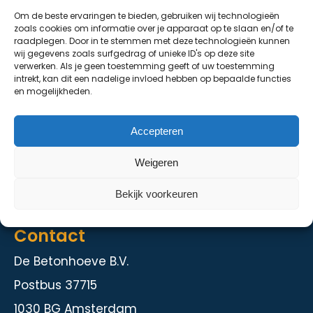
Om de beste ervaringen te bieden, gebruiken wij technologieën
De Grondhoeve
zoals cookies om informatie over je apparaat op te slaan en/of te
raadplegen. Door in te stemmen met deze technologieën kunnen
Over ons
wij gegevens zoals surfgedrag of unieke ID's op deze site
verwerken. Als je geen toestemming geeft of uw toestemming
Contact
intrekt, kan dit een nadelige invloed hebben op bepaalde functies
en mogelijkheden.
Diensten
Accepteren
Kelder en staalbouw
Weigeren
Herstelmethodieken
Intranet
Bekijk voorkeuren
Contact
De Betonhoeve B.V.
Postbus 37715
1030 BG Amsterdam