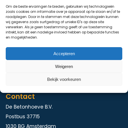
Om de beste ervaringen te bieden, gebruiken wij technologieën
De Grondhoeve
zoals cookies om informatie over je apparaat op te slaan en/of te
raadplegen. Door in te stemmen met deze technologieën kunnen
Over ons
wij gegevens zoals surfgedrag of unieke ID's op deze site
verwerken. Als je geen toestemming geeft of uw toestemming
Contact
intrekt, kan dit een nadelige invloed hebben op bepaalde functies
en mogelijkheden.
Diensten
Accepteren
Kelder en staalbouw
Weigeren
Herstelmethodieken
Intranet
Bekijk voorkeuren
Contact
De Betonhoeve B.V.
Postbus 37715
1030 BG Amsterdam