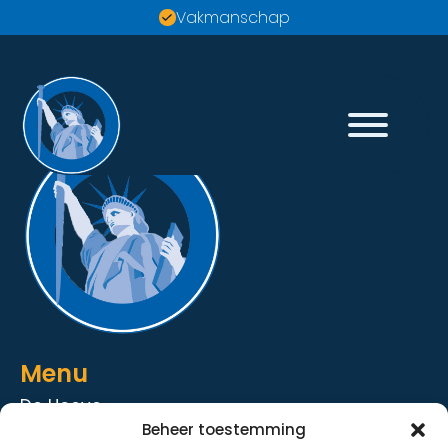
Vakmanschap
Menu
De Hoeve
Beheer toestemming
De Strandhoeve