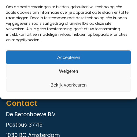
Om de beste ervaringen te bieden, gebruiken wij technologieën
De Grondhoeve
zoals cookies om informatie over je apparaat op te slaan en/of te
raadplegen. Door in te stemmen met deze technologieën kunnen
Over ons
wij gegevens zoals surfgedrag of unieke ID's op deze site
verwerken. Als je geen toestemming geeft of uw toestemming
Contact
intrekt, kan dit een nadelige invloed hebben op bepaalde functies
en mogelijkheden.
Diensten
Accepteren
Kelder en staalbouw
Weigeren
Herstelmethodieken
Intranet
Bekijk voorkeuren
Contact
De Betonhoeve B.V.
Postbus 37715
1030 BG Amsterdam