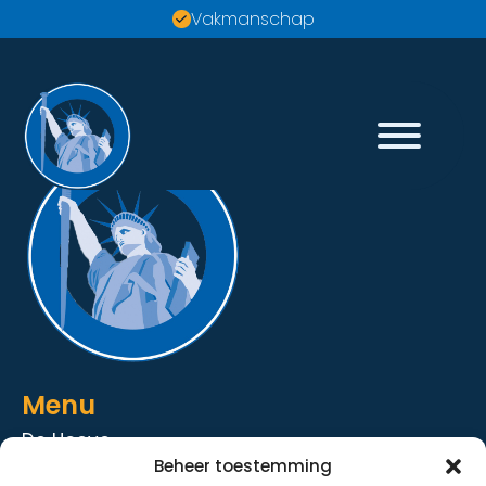
Vakmanschap
Menu
De Hoeve
Beheer toestemming
De Strandhoeve