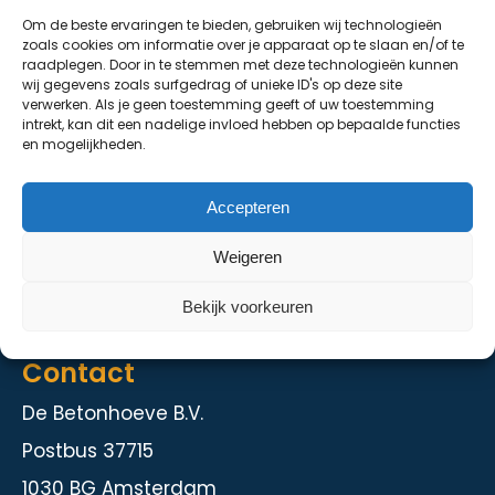
Om de beste ervaringen te bieden, gebruiken wij technologieën
De Grondhoeve
zoals cookies om informatie over je apparaat op te slaan en/of te
raadplegen. Door in te stemmen met deze technologieën kunnen
Over ons
wij gegevens zoals surfgedrag of unieke ID's op deze site
verwerken. Als je geen toestemming geeft of uw toestemming
Contact
intrekt, kan dit een nadelige invloed hebben op bepaalde functies
en mogelijkheden.
Diensten
Accepteren
Kelder en staalbouw
Weigeren
Herstelmethodieken
Intranet
Bekijk voorkeuren
Contact
De Betonhoeve B.V.
Postbus 37715
1030 BG Amsterdam