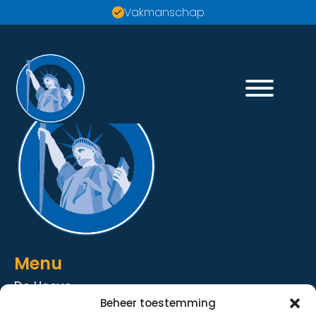
Vakmanschap
Menu
De Hoeve
Beheer toestemming
De Strandhoeve