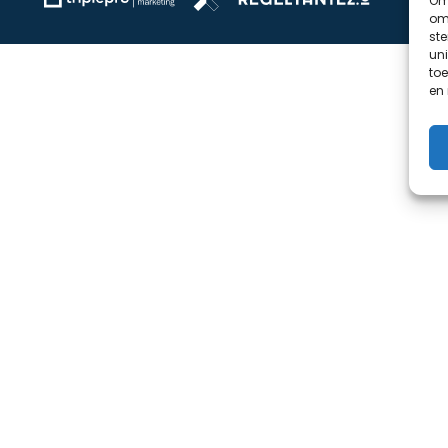
Om 
om 
st
uni
toe
en