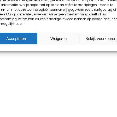
de beste ervaringen te bieden, gebruiken wij technologieën zoals cookies
informatie over je apparaat op te slaan en/of te raadplegen. Door in te
emmen met deze technologieën kunnen wij gegevens zoals surfgedrag of
eke ID's op deze site verwerken. Als je geen toestemming geeft of uw
stemming intrekt, kan dit een nadelige invloed hebben op bepaalde funct
 mogelijkheden.
Accepteren
Weigeren
Bekijk voorkeuren