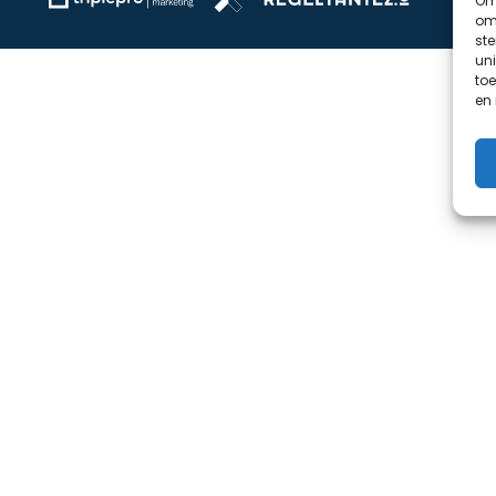
Om 
om 
st
uni
toe
en