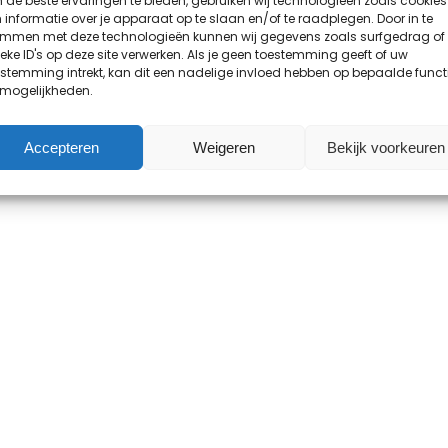
de beste ervaringen te bieden, gebruiken wij technologieën zoals cookies
informatie over je apparaat op te slaan en/of te raadplegen. Door in te
emmen met deze technologieën kunnen wij gegevens zoals surfgedrag of
eke ID's op deze site verwerken. Als je geen toestemming geeft of uw
stemming intrekt, kan dit een nadelige invloed hebben op bepaalde funct
 mogelijkheden.
Accepteren
Weigeren
Bekijk voorkeuren