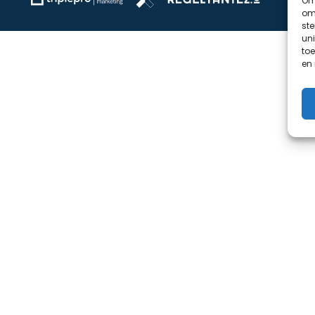
Om 
om 
st
uni
toe
en