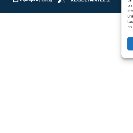
Om 
om 
st
uni
toe
en