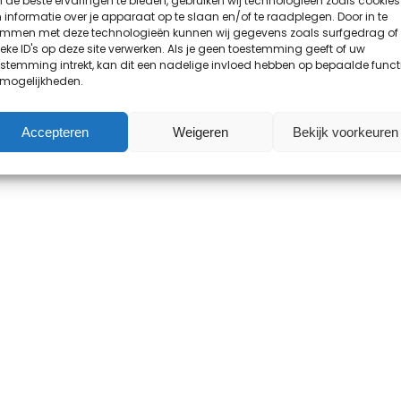
de beste ervaringen te bieden, gebruiken wij technologieën zoals cookies
informatie over je apparaat op te slaan en/of te raadplegen. Door in te
emmen met deze technologieën kunnen wij gegevens zoals surfgedrag of
eke ID's op deze site verwerken. Als je geen toestemming geeft of uw
stemming intrekt, kan dit een nadelige invloed hebben op bepaalde funct
 mogelijkheden.
Accepteren
Weigeren
Bekijk voorkeuren