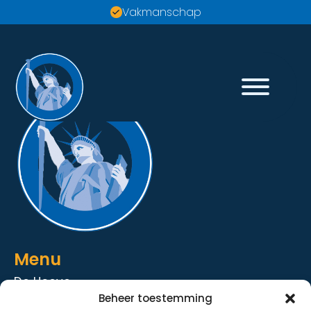
Vakmanschap
Menu
De Hoeve
Beheer toestemming
De Strandhoeve