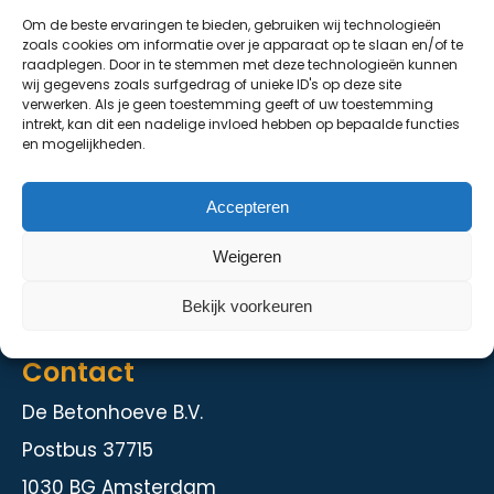
Om de beste ervaringen te bieden, gebruiken wij technologieën
De Grondhoeve
zoals cookies om informatie over je apparaat op te slaan en/of te
raadplegen. Door in te stemmen met deze technologieën kunnen
Over ons
wij gegevens zoals surfgedrag of unieke ID's op deze site
verwerken. Als je geen toestemming geeft of uw toestemming
Contact
intrekt, kan dit een nadelige invloed hebben op bepaalde functies
en mogelijkheden.
Diensten
Accepteren
Kelder en staalbouw
Weigeren
Herstelmethodieken
Intranet
Bekijk voorkeuren
Contact
De Betonhoeve B.V.
Postbus 37715
1030 BG Amsterdam