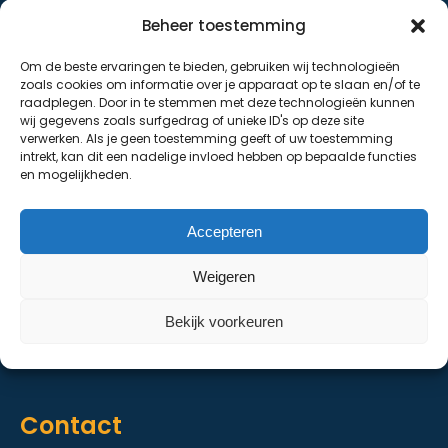
Menu
Beheer toestemming
De Hoeve
Om de beste ervaringen te bieden, gebruiken wij technologieën
De Strandhoeve
zoals cookies om informatie over je apparaat op te slaan en/of te
raadplegen. Door in te stemmen met deze technologieën kunnen
De Grondhoeve
wij gegevens zoals surfgedrag of unieke ID's op deze site
verwerken. Als je geen toestemming geeft of uw toestemming
Over ons
intrekt, kan dit een nadelige invloed hebben op bepaalde functies
en mogelijkheden.
Contact
Accepteren
Diensten
Weigeren
Kelder en staalbouw
Bekijk voorkeuren
Herstelmethodieken
Intranet
Contact