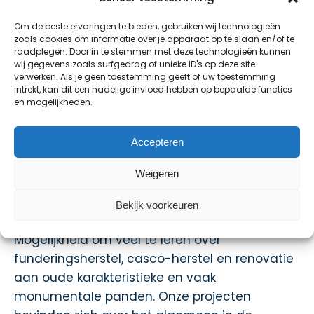
conditie
actief persoon die zich goed aan
Om de beste ervaringen te bieden, gebruiken wij technologieën
gegeven instructies kan houden
zoals cookies om informatie over je apparaat op te slaan en/of te
raadplegen. Door in te stemmen met deze technologieën kunnen
goed kunnen samenwerken (je werkt
wij gegevens zoals surfgedrag of unieke ID's op deze site
meestal, als een duo, samen met onze
verwerken. Als je geen toestemming geeft of uw toestemming
intrekt, kan dit een nadelige invloed hebben op bepaalde functies
kraanmachinist (mini-graver))
en mogelijkheden.
Wat bieden wij?:
Accepteren
Een uitdagende afwisselende baan bij een
middelgrote aannemer voor 40 uur per week
Weigeren
(5 dagen x 8 uur per dag (40 uur per week)
van 07.00 – 16.00 uur, inclusief 2 x 30 minuten
Bekijk voorkeuren
pauze).
Mogelijkheid om veel te leren over
funderingsherstel, casco-herstel en renovatie
aan oude karakteristieke en vaak
monumentale panden. Onze projecten